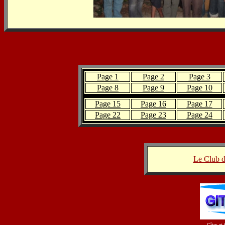
Page 1
Page 2
Page 3
Page 8
Page 9
Page 10
Page 15
Page 16
Page 17
Page 22
Page 23
Page 24
Le Club 
Gîtes et