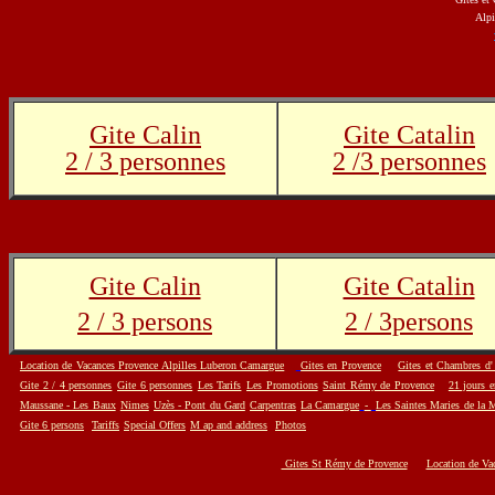
Alpi
Gite Calin
Gite Catalin
2 / 3 personnes
2 /3 personnes
Gite Calin
Gite Catalin
2 / 3 persons
2 / 3persons
Location de Vacances Provence Alpilles Luberon Camargue
g
Gites en Provence
Gites et Chambres d'
Gite 2 / 4 personnes
Gite 6 personnes
Les Tarifs
Les Promotions
Saint Rémy de Provence
21 jours e
Maussane - Les Baux
Nimes
Uzès - Pont du Gard
Carpentras
La Camargue
-
Les Saintes Maries de la 
Gite 6 persons
Tariffs
Special Offers
M ap and address
Photos
Gites St Rémy de Provence
Location de Va