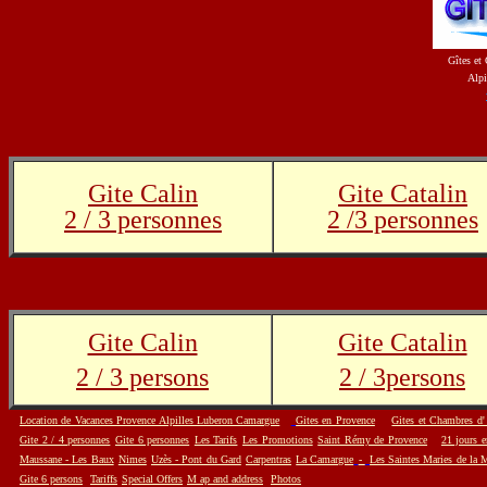
Gîtes et
Alpi
Gite Calin
Gite Catalin
2 / 3 personnes
2 /3 personnes
Gite Calin
Gite Catalin
2 / 3 persons
2 / 3persons
Location de Vacances Provence Alpilles Luberon Camargue
g
Gites en Provence
Gites et Chambres d'
Gite 2 / 4 personnes
Gite 6 personnes
Les Tarifs
Les Promotions
Saint Rémy de Provence
21 jours e
Maussane - Les Baux
Nimes
Uzès - Pont du Gard
Carpentras
La Camargue
-
Les Saintes Maries de la 
Gite 6 persons
Tariffs
Special Offers
M ap and address
Photos